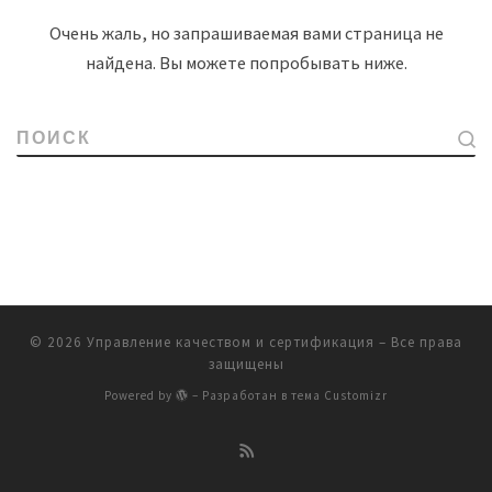
Очень жаль, но запрашиваемая вами страница не
найдена. Вы можете попробывать ниже.
ПОИСК
© 2026
Управление качеством и сертификация
– Все права
защищены
Powered by
– Разработан в
тема Customizr